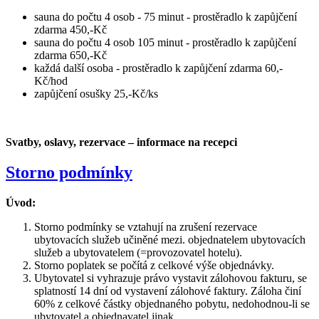
sauna do počtu 4 osob - 75 minut - prostěradlo k zapůjčení
zdarma 450,-Kč
sauna do počtu 4 osob 105 minut - prostěradlo k zapůjčení
zdarma 650,-Kč
každá další osoba - prostěradlo k zapůjčení zdarma 60,-
Kč/hod
zapůjčení osušky 25,-Kč/ks
Svatby, oslavy, rezervace – informace na recepci
Storno podmínky
Úvod:
Storno podmínky se vztahují na zrušení rezervace
ubytovacích služeb učiněné mezi. objednatelem ubytovacích
služeb a ubytovatelem (=provozovatel hotelu).
Storno poplatek se počítá z celkové výše objednávky.
Ubytovatel si vyhrazuje právo vystavit zálohovou fakturu, se
splatností 14 dní od vystavení zálohové faktury. Záloha činí
60% z celkové částky objednaného pobytu, nedohodnou-li se
ubytovatel a objednavatel jinak.