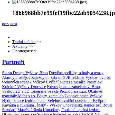
1866968bb7e99fef19fbe22ab5054238.j
prev
next
Titulní stránka
>>
Aktuality
>>
Uncategorised
Partneři
Storm Design Vyškov, Brno
Dřevěné podlahy, schody a terasy
Alarmy prostějov
Zájezdy do zahraničí
JB reklama Vyškov
Tvorba
webových stránek Vyškov
Cvičení pilates a masáže Prostějov
Kolokoč Vyškov-Drnovice
Kovovýroba a zámečnictví Brno,
Vyškov
2D a 3D fotografie ve skle Promoglass s.r.o.
Obalové
materiály Meba s.r.o.
Bagry, zemní a výkopové práce Vyškov
Hydroizolace Izolroof s.r.o.
Veřejné a vnitřní osvětlení - Kylipro
Kavárna a cukrárna Jánský - Vyškov
Chovatelská stanice psů Royal
Standard
Mateřská škola Komořany
Foukaná tepelná izolace
Ubytování a penzion Strážnice
Nábytek na zakázku MB Nábytek