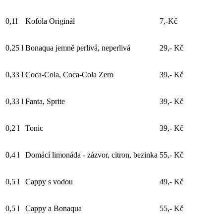
0,1l
Kofola Originál
7,-Kč
0,25 l
Bonaqua jemně perlivá, neperlivá
29,- Kč
0,33 l
Coca-Cola, Coca-Cola Zero
39,- Kč
0,33 l
Fanta, Sprite
39,- Kč
0,2 l
Tonic
39,- Kč
0,4 l
Domácí limonáda - zázvor, citron, bezinka
55,- Kč
0,5 l
Cappy s vodou
49,- Kč
0,5 l
Cappy a Bonaqua
55,- Kč