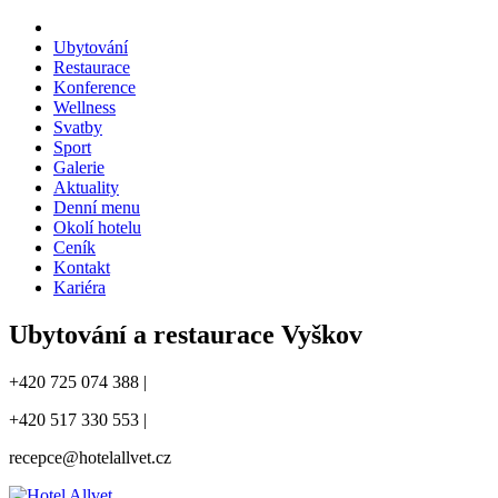
Ubytování
Restaurace
Konference
Wellness
Svatby
Sport
Galerie
Aktuality
Denní menu
Okolí hotelu
Ceník
Kontakt
Kariéra
Ubytování a restaurace Vyškov
+420 725 074 388 |
+420 517 330 553 |
recepce@hotelallvet.cz