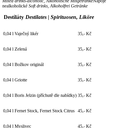
Mixed drinks-alcoholic, Alkoholische Mixgetränke
Nápoje
nealkoholické
Soft drinks, Alkoholfrei Getränke
Destiláty
Destilates | Spirituosen, Liköre
0,04 l
Vaječný likér
35,- Kč
0,04 l
Zelená
35,- Kč
0,04 l
Božkov originál
35,- Kč
0,04 l
Griotte
35,- Kč
0,04 l
Boris Jelzin (příchutě dle nabídky)
35,- Kč
0,04 l
Fernet Stock, Fernet Stock Citrus
45,- Kč
0,04 l
Myslivec
45,- Kč