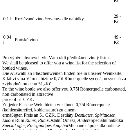
Kč
29,-
0,1 l
Rozlévané víno červené– dle nabídky
Kč
0,04
49,-
Portské víno
l
Kč
Pro výběr lahvových vín Vám rádi předložíme vinný lístek.
We shall be pleased to offer you a wine list for the selection of
bottled wines.
Die Auswahl an Flaschenweinen finden Sie in unserer Weinkarte.
K láhvi vína Vám nabízíme 0,75l Römerquelle sycená, nesycená za
zvýhodněnou cenu 51,-Kč.
To the wine bottle we also offer you 0.75l Römerquelle carbonated,
non-carbonated in attractive
price of 51 CZK.
Zu jeder Flasche Wein bieten wir Ihnen 0,75l Römerquelle
(kohlensäurefrei, kohlensäure) zu einem
ermäβigten Preis an 51 CZK. Destiláty
Destilates, Spirituosen,
Liköre
Rum
Rums, Rums
Ostatní
Others, Andere
Speciální nabídka
Special offer, Preisgüntiges Angebot
Míchané nápoje alkoholické