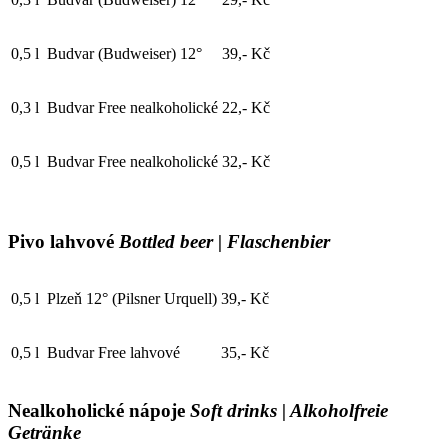
0,5 l
Budvar (Budweiser) 12°
39,- Kč
0,3 l
Budvar Free nealkoholické
22,- Kč
0,5 l
Budvar Free nealkoholické
32,- Kč
Pivo lahvové
Bottled beer | Flaschenbier
0,5 l
Plzeň 12° (Pilsner Urquell)
39,- Kč
0,5 l
Budvar Free lahvové
35,- Kč
Nealkoholické nápoje
Soft drinks | Alkoholfreie
Getränke