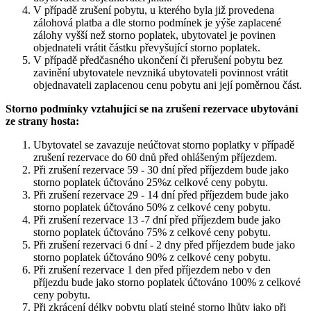
V případě zrušení pobytu, u kterého byla již provedena
zálohová platba a dle storno podmínek je yýše zaplacené
zálohy vyšší než storno poplatek, ubytovatel je povinen
objednateli vrátit částku převyšující storno poplatek.
V případě předčasného ukončení či přerušení pobytu bez
zavinění ubytovatele nevzniká ubytovateli povinnost vrátit
objednavateli zaplacenou cenu pobytu ani její poměrnou část.
Storno podmínky vztahující se na zrušení rezervace ubytování
ze strany hosta:
Ubytovatel se zavazuje neúčtovat storno poplatky v případě
zrušení rezervace do 60 dnů před ohlášeným příjezdem.
Při zrušení rezervace 59 - 30 dní před příjezdem bude jako
storno poplatek účtováno 25%z celkové ceny pobytu.
Při zrušení rezervace 29 - 14 dní před příjezdem bude jako
storno poplatek účtováno 50% z celkové ceny pobytu.
Při zrušení rezervace 13 -7 dní před příjezdem bude jako
storno poplatek účtováno 75% z celkové ceny pobytu.
Při zrušení rezervaci 6 dní - 2 dny před příjezdem bude jako
storno poplatek účtováno 90% z celkové ceny pobytu.
Při zrušení rezervace 1 den před příjezdem nebo v den
příjezdu bude jako storno poplatek účtováno 100% z celkové
ceny pobytu.
Při zkrácení délky pobytu platí stejné storno lhůty jako při