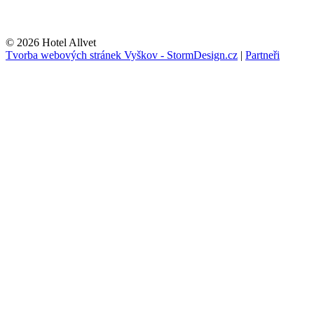
© 2026 Hotel Allvet
Tvorba webových stránek Vyškov - StormDesign.cz
|
Partneři