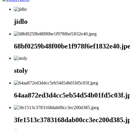
jídlo
68bf0259b48f00be1f978f6ef1832e40.jp
stoly
64aa872ed3d4cc5eb54d54b01fd5c03f.j
3fe1513c3783168dab00cc3ec200d385.j