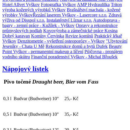
Hotel Allvet Vyškov
Fotografka Vyškov
AMP Hydraulilka
Triton
výroba kožených výrobků Vyškov
Brašnářství machala - kožené
výrobky Vyškov
Řezání laserem Vyškov - Lasercore s.r.o.
Zdravá
výživa od Disspol s.r.o.
Instalatérství Líznar s.r.o.
Autodoprava -
bagry - zemní práce - Kužílek - Vyškov
Opravy a rekonstrukce
průmyslových podlah
Kovovýroba a zámečnické práce Kosina
Dobrý karavan
Komíny Červinka
Revize komínů
Praktický lékař
Vyškov
Denzitometrie - vyšetření osteoporózy - Vyškov
"Ubytování
Jeseníky - Chata U Mě
Rekonstrukce domů a bytů Dufek
Beauty
Point Vyškov - permanentní makeup a líčení
Půjčovna - pronájem
vodního skútru
Finanční poradenství Vyškov - Michal Břoušek
Nápojový lístek
Pivo točené
Draught beer, Bier vom Fass
0,3 l
Budvar (Budweiser) 10°
25,- Kč
0,5 l
Budvar (Budweiser) 10°
35,- Kč
0,3 l
Budvar (Budweiser) 12°
29,- Kč