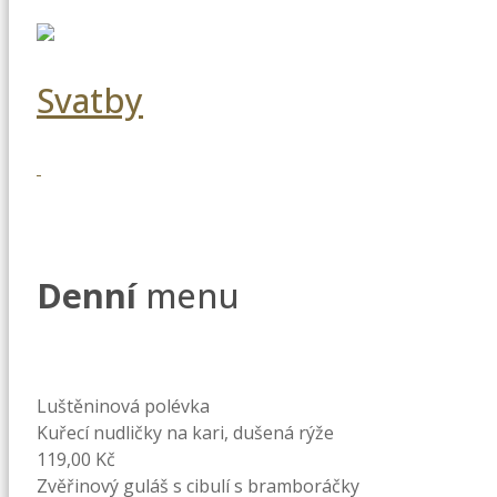
Svatby
Denní
menu
Luštěninová polévka
Kuřecí nudličky na kari, dušená rýže
119,00 Kč
Zvěřinový guláš s cibulí s bramboráčky