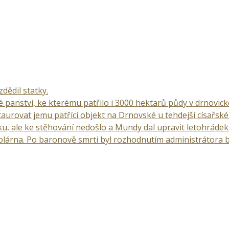
dědil statky.
é panství, ke kterému patřilo i 3000 hektarů půdy v drnovické
rovat jemu patřící objekt na Drnovské u tehdejší císařské s
u, ale ke stěhování nedošlo a Mundy dal upravit letohráde
kolárna. Po baronově smrti byl rozhodnutím administrátora 