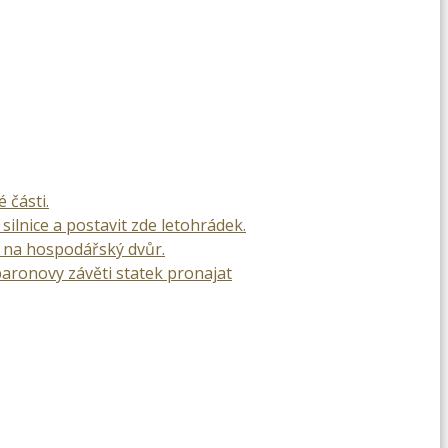
 části.
ilnice a postavit zde letohrádek.
k na hospodářský dvůr.
baronovy závěti statek pronajat