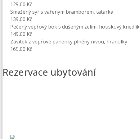
129,00 Kč
Smažený sýr s vařeným bramborem, tatarka
139,00 Kč
Pečený vepřový bok s dušeným zelím, houskový knedlí
149,00 Kč
Závitek z vepřové panenky plněný nivou, hranolky
165,00 Kč
Rezervace ubytování
recepce@hotelallvet.cz
+420 725 074 388