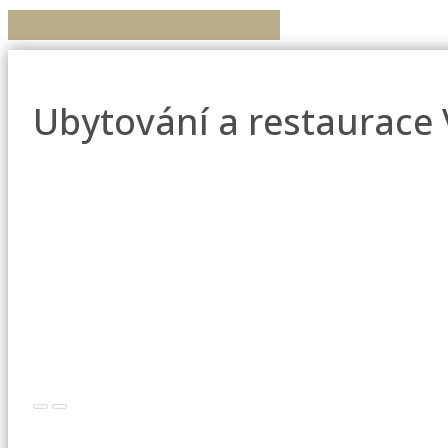
Ubytování a restaurace
+420 725 074 388 |
+420 517 330 553 |
recepce@hotelallvet.cz