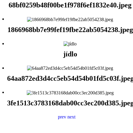
68bf0259b48f00be1f978f6ef1832e40.jpeg
1866968bb7e99fef19fbe22ab5054238.jpeg
jídlo
64aa872ed3d4cc5eb54d54b01fd5c03f.jpe
3fe1513c3783168dab00cc3ec200d385.jpe
prev
next