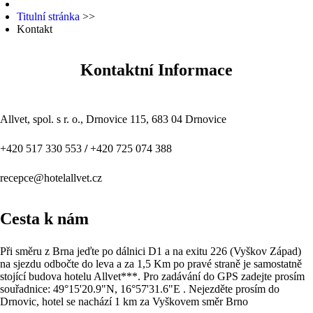
Titulní stránka
>>
Kontakt
Kontaktní Informace
Allvet, spol. s r. o., Drnovice 115, 683 04 Drnovice
+420 517 330 553
/
+420 725 074 388
recepce@hotelallvet.cz
Cesta k nám
Při směru z Brna jeďte po dálnici D1 a na exitu 226 (Vyškov Západ)
na sjezdu odbočte do leva a za 1,5 Km po pravé straně je samostatně
stojící budova hotelu Allvet***. Pro zadávání do GPS zadejte prosím
souřadnice: 49°15'20.9"N, 16°57'31.6"E . Nejezděte prosím do
Drnovic, hotel se nachází 1 km za Vyškovem směr Brno