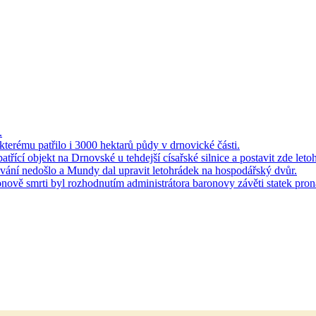
.
 kterému patřilo i 3000 hektarů půdy v drnovické části.
ící objekt na Drnovské u tehdejší císařské silnice a postavit zde leto
ování nedošlo a Mundy dal upravit letohrádek na hospodářský dvůr.
onově smrti byl rozhodnutím administrátora baronovy závěti statek pron