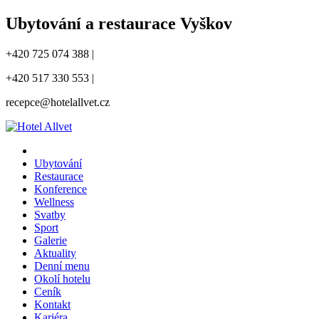
Ubytování a restaurace Vyškov
+420 725 074 388 |
+420 517 330 553 |
recepce@hotelallvet.cz
Ubytování
Restaurace
Konference
Wellness
Svatby
Sport
Galerie
Aktuality
Denní menu
Okolí hotelu
Ceník
Kontakt
Kariéra