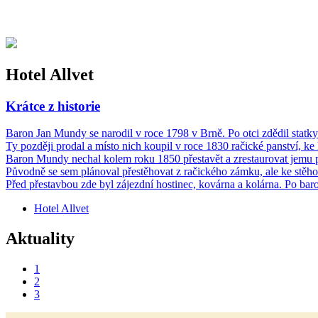
+420 725 074 388
Hotel Allvet
Krátce z historie
Baron Jan Mundy se narodil v roce 1798 v Brně. Po otci zdědil statky
Ty později prodal a místo nich koupil v roce 1830 račické panství, ke
Baron Mundy nechal kolem roku 1850 přestavět a zrestaurovat jemu patř
Původně se sem plánoval přestěhovat z račického zámku, ale ke stěh
Před přestavbou zde byl zájezdní hostinec, kovárna a kolárna. Po bar
Hotel Allvet
Aktuality
1
2
3