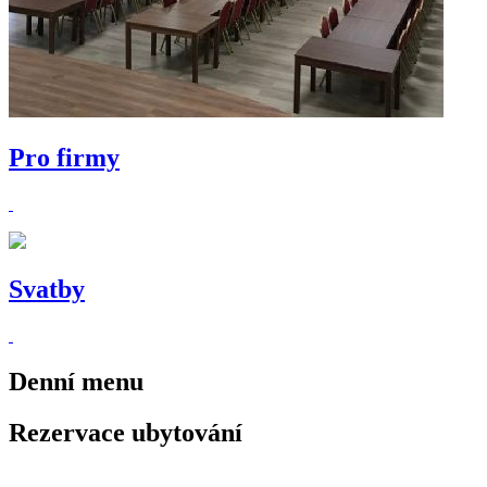
Pro firmy
Svatby
Denní
menu
Rezervace ubytování
recepce@hotelallvet.cz