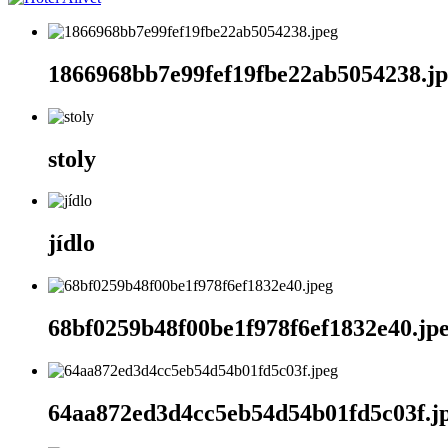
1866968bb7e99fef19fbe22ab5054238.j
stoly
jídlo
68bf0259b48f00be1f978f6ef1832e40.jp
64aa872ed3d4cc5eb54d54b01fd5c03f.j