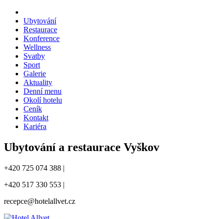
Ubytování
Restaurace
Konference
Wellness
Svatby
Sport
Galerie
Aktuality
Denní menu
Okolí hotelu
Ceník
Kontakt
Kariéra
Ubytování a restaurace Vyškov
+420 725 074 388 |
+420 517 330 553 |
recepce@hotelallvet.cz