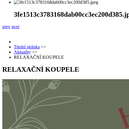
3fe1513c3783168dab00cc3ec200d385.j
prev
next
Titulní stránka
>>
Aktuality
>>
RELAXAČNÍ KOUPELE
RELAXAČNÍ KOUPELE