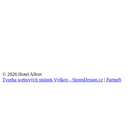
© 2026 Hotel Allvet
Tvorba webových stránek Vyškov - StormDesign.cz
|
Partneři