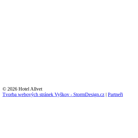
© 2026 Hotel Allvet
Tvorba webových stránek Vyškov - StormDesign.cz
|
Partneři