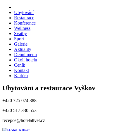
Ubytování
Restaurace
Konference
Wellness
Svatby
Sport
Galerie
Aktuality
Denní menu
Okolí hotelu
Ceník
Kontakt
Kariéra
Ubytování a restaurace Vyškov
+420 725 074 388 |
+420 517 330 553 |
recepce@hotelallvet.cz