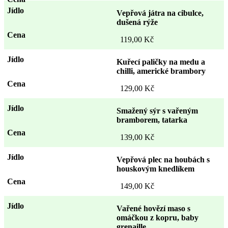
Vepřová játra na cibulce,
dušená rýže
119,00 Kč
Kuřecí paličky na medu a
chilli, americké brambory
129,00 Kč
Smažený sýr s vařeným
bramborem, tatarka
139,00 Kč
Vepřová plec na houbách s
houskovým knedlíkem
149,00 Kč
Vařené hovězí maso s
omáčkou z kopru, baby
grenaille