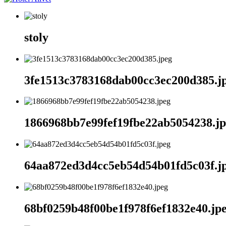
stoly
3fe1513c3783168dab00cc3ec200d385.j
1866968bb7e99fef19fbe22ab5054238.j
64aa872ed3d4cc5eb54d54b01fd5c03f.j
68bf0259b48f00be1f978f6ef1832e40.jp